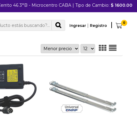
errito 46 3°B - Microcentro CABA
|
Tipo de Cambio:
$ 1600.00
0
|
Ingresar
Registro