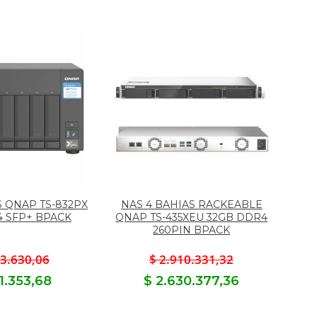
S QNAP TS-832PX
NAS 4 BAHIAS RACKEABLE
4 SFP+ BPACK
QNAP TS-435XEU 32GB DDR4
260PIN BPACK
33.630,06
$ 2.910.331,32
11.353,68
$ 2.630.377,36