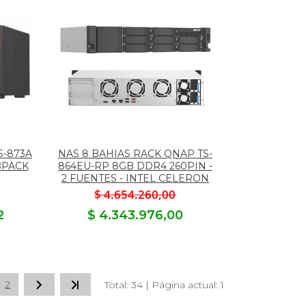
S-873A
NAS 8 BAHIAS RACK QNAP TS-
BPACK
864EU-RP 8GB DDR4 260PIN -
2 FUENTES - INTEL CELERON
$ 4.654.260,00
2
$ 4.343.976,00
2
Total: 34 | Página actual: 1