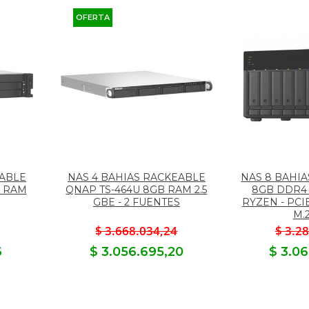
OFERTA
EABLE
NAS 4 BAHIAS RACKEABLE
NAS 8 BAHIA
B RAM
QNAP TS-464U 8GB RAM 2.5
8GB DDR4 
GBE - 2 FUENTES
RYZEN - PCIE
M.
$ 3.668.034,24
$ 3.2
6
$ 3.056.695,20
$ 3.0