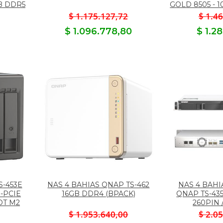
GB DDR5
GOLD 8505 - 
$ 1.175.127,72
$ 1.4
$ 1.096.778,80
$ 1.2
S-453E
NAS 4 BAHIAS QNAP TS-462
NAS 4 BAH
 -PCIE
16GB DDR4 (BPACK)
QNAP TS-43
LOT M2
260PIN 
$ 1.953.640,00
$ 2.0