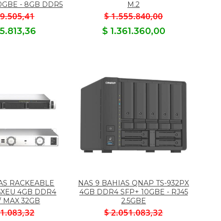
10GBE - 8GB DDR5
M.2
69.505,41
$ 1.555.840,00
85.813,36
$ 1.361.360,00
IAS RACKEABLE
NAS 9 BAHIAS QNAP TS-932PX
5XEU 4GB DDR4
4GB DDR4 SFP+ 10GBE - RJ45
/ MAX 32GB
2.5GBE
51.083,32
$ 2.051.083,32