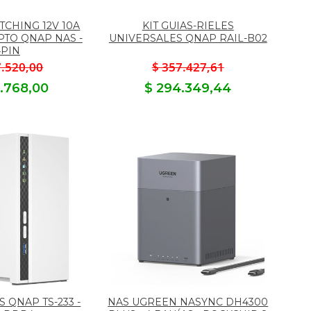
TCHING 12V 10A
KIT GUIAS-RIELES
PTO QNAP NAS -
UNIVERSALES QNAP RAIL-B02
4PIN
7.520,00
$ 357.427,61
2.768,00
$ 294.349,44
S QNAP TS-233 -
NAS UGREEN NASYNC DH4300