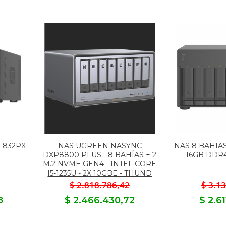
-832PX
NAS UGREEN NASYNC
NAS 8 BAHIA
DXP8800 PLUS - 8 BAHÍAS + 2
16GB DDR
M.2 NVME GEN4 - INTEL CORE
I5-1235U - 2X 10GBE - THUND
$ 2.818.786,42
$ 3.1
8
$ 2.466.430,72
$ 2.6