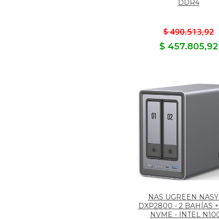
DDR4
$ 490.513,92
$ 457.805,92
NAS UGREEN NAS
DXP2800 - 2 BAHÍAS +
NVME - INTEL N100