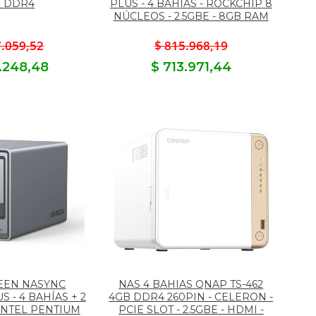
B DDR4
PLUS - 4 BAHÍAS - ROCKCHIP 8
NÚCLEOS - 2.5GBE - 8GB RAM
7.059,52
$ 815.968,19
3.248,48
$ 713.971,44
EEN NASYNC
NAS 4 BAHIAS QNAP TS-462
 - 4 BAHÍAS + 2
4GB DDR4 260PIN - CELERON -
 INTEL PENTIUM
PCIE SLOT - 2.5GBE - HDMI -