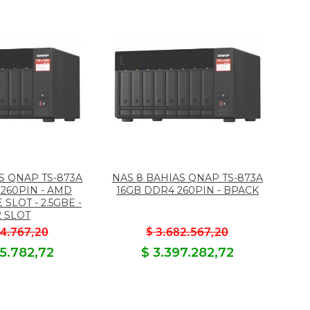
S QNAP TS-873A
NAS 8 BAHIAS QNAP TS-873A
260PIN - AMD
16GB DDR4 260PIN - BPACK
 SLOT - 2.5GBE -
2 SLOT
84.767,20
$ 3.682.567,20
65.782,72
$ 3.397.282,72