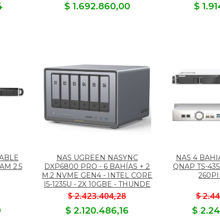
4
$ 1.692.860,00
$ 1.9
EABLE
NAS UGREEN NASYNC
NAS 4 BAH
AM 2.5
DXP6800 PRO - 6 BAHÍAS + 2
QNAP TS-43
M.2 NVME GEN4 - INTEL CORE
260P
I5-1235U - 2X 10GBE - THUNDE
$ 2.423.404,28
$ 2.4
0
$ 2.120.486,16
$ 2.2