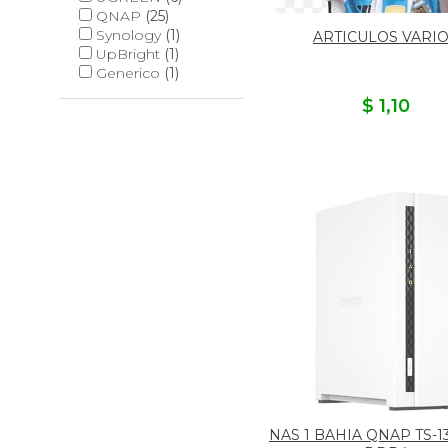
QNAP
(25)
Synology
(1)
ARTICULOS VARI
UpBright
(1)
Generico
(1)
$ 1,10
NAS 1 BAHIA QNAP TS-13