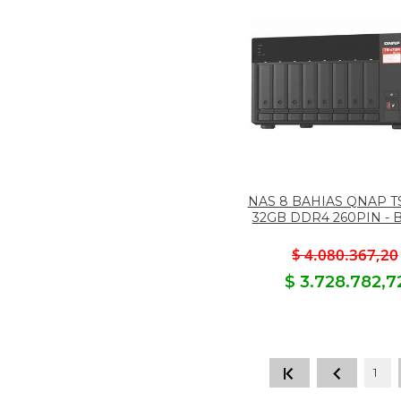
NAS 8 BAHIAS QNAP T
32GB DDR4 260PIN - 
$ 4.080.367,20
$ 3.728.782,7
1