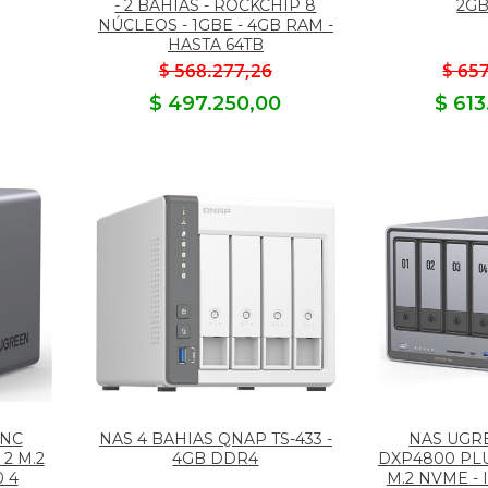
- 2 BAHÍAS - ROCKCHIP 8
2G
NÚCLEOS - 1GBE - 4GB RAM -
HASTA 64TB
$ 568.277,26
$ 65
$ 497.250,00
$ 61
YNC
NAS 4 BAHIAS QNAP TS-433 -
NAS UGR
 2 M.2
4GB DDR4
DXP4800 PLUS
 4
M.2 NVME -