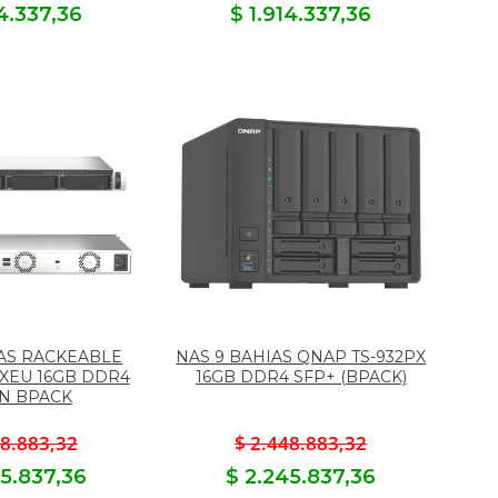
14.337,36
$ 1.914.337,36
IAS RACKEABLE
NAS 9 BAHIAS QNAP TS-932PX
5XEU 16GB DDR4
16GB DDR4 SFP+ (BPACK)
IN BPACK
48.883,32
$ 2.448.883,32
45.837,36
$ 2.245.837,36