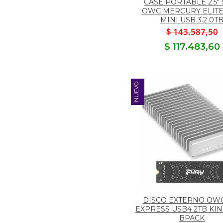
CASE PORTABLE 2.5"
OWC MERCURY ELIT
MINI USB 3.2 0T
$ 143.587,50
$ 117.483,60
NUEVO
DISCO EXTERNO OWC
EXPRESS USB4 2TB KI
BPACK