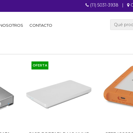
(11) 5031-3938
|
C
NOSOTROS
CONTACTO
OFERTA