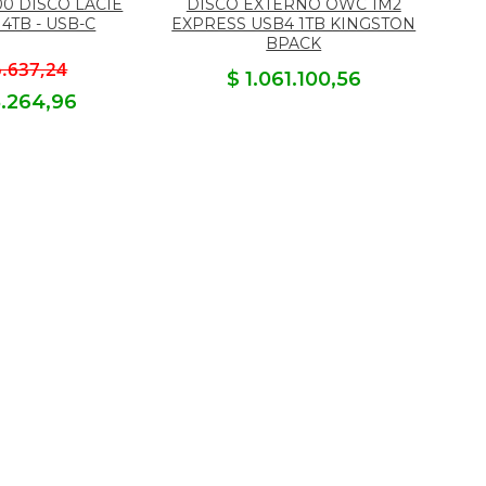
0 DISCO LACIE
DISCO EXTERNO OWC 1M2
4TB - USB-C
EXPRESS USB4 1TB KINGSTON
BPACK
5.637,24
$ 1.061.100,56
5.264,96