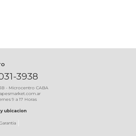
6
TO
5031-3938
 3B - Microcentro CABA
apesmarket.com.ar
ernes 9 a 17 Horas
y ubicacion
Garantia