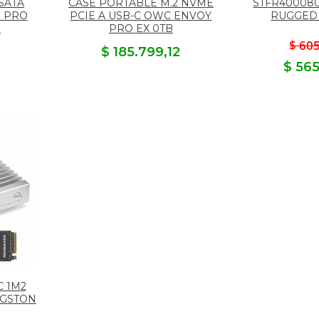
 SATA
CASE PORTABLE M.2 NVME
STFR400080
E PRO
PCIE A USB-C OWC ENVOY
RUGGED 
B
PRO EX 0TB
$ 60
$ 185.799,12
$ 56
 1M2
NGSTON