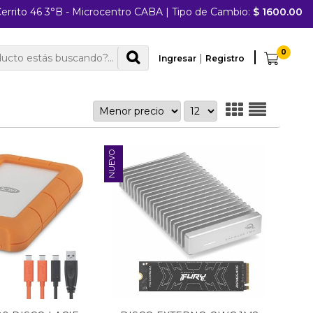
errito 46 3°B - Microcentro CABA
|
Tipo de Cambio:
$ 1600.00
0
|
Ingresar
Registro
NUEVO