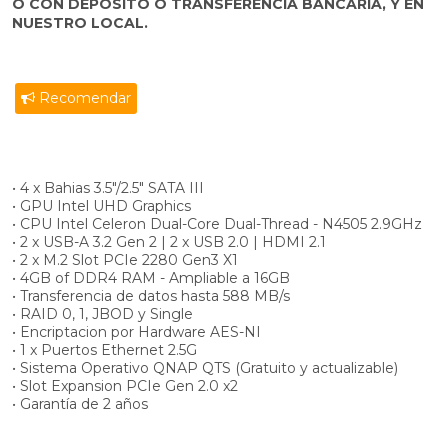
O CON DEPOSITO O TRANSFERENCIA BANCARIA, Y EN
NUESTRO LOCAL.
Recomendar
• 4 x Bahias 3.5"/2.5" SATA III
• GPU Intel UHD Graphics
• CPU Intel Celeron Dual-Core Dual-Thread - N4505 2.9GHz
• 2 x USB-A 3.2 Gen 2 | 2 x USB 2.0 | HDMI 2.1
• 2 x M.2 Slot PCIe 2280 Gen3 X1
• 4GB of DDR4 RAM - Ampliable a 16GB
• Transferencia de datos hasta 588 MB/s
• RAID 0, 1, JBOD y Single
• Encriptacion por Hardware AES-NI
• 1 x Puertos Ethernet 2.5G
• Sistema Operativo QNAP QTS (Gratuito y actualizable)
• Slot Expansion PCIe Gen 2.0 x2
• Garantía de 2 años