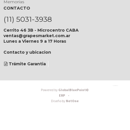
Memorias
CONTACTO
(11) 5031-3938
Cerrito 46 3B - Microcentro CABA
ventas@grapesmarket.com.ar
Lunes a Viernes 9 a 17 Horas
Contacto y ubicacion
Trámite Garantia
Powered by
GlobalBluePoint©
ERP -
Diseño by
NetOne