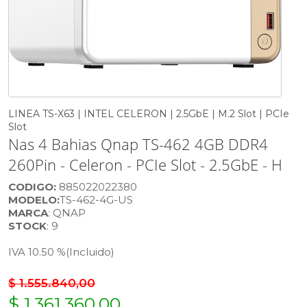
LINEA TS-X63 | INTEL CELERON | 2.5GbE | M.2 Slot | PCIe
Slot
Nas 4 Bahias Qnap TS-462 4GB DDR4
260Pin - Celeron - PCIe Slot - 2.5GbE - H
CODIGO:
885022022380
MODELO:
TS-462-4G-US
MARCA
: QNAP
STOCK
: 9
IVA 10.50 %
(Incluido)
$ 1.555.840,00
$ 1.361.360,00