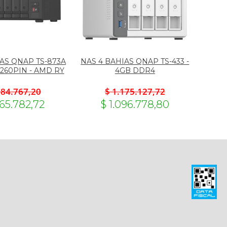
AS QNAP TS-873A
NAS 4 BAHIAS QNAP TS-433 -
260PIN - AMD RY
4GB DDR4
284.767,20
$ 1.175.127,72
065.782,72
$ 1.096.778,80