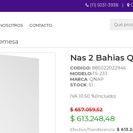
(11) 5031-3938
|
C
NOSOTROS
CONTACTO
remesa
Nas 2 Bahias 
CODIGO:
885022022946
MODELO:
TS-233
MARCA
: QNAP
STOCK
: 51
IVA 10.50 %
(Incluido)
$ 657.059,52
$ 613.248,48
Efectivo/Transferencia:
$ 613.