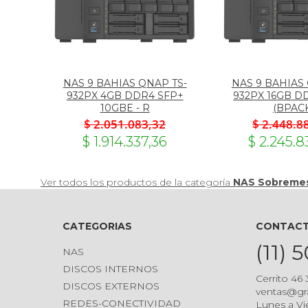
NAS 9 BAHIAS QNAP TS-
NAS 9 BAHIAS
932PX 4GB DDR4 SFP+
932PX 16GB D
10GBE - R
(BPAC
$ 2.051.083,32
$ 2.448.8
$ 1.914.337,36
$ 2.245.8
Ver todos los productos de la categoría
NAS Sobreme
CATEGORIAS
CONTAC
(11) 
NAS
DISCOS INTERNOS
Cerrito 46
DISCOS EXTERNOS
ventas@gr
REDES-CONECTIVIDAD
Lunes a Vi