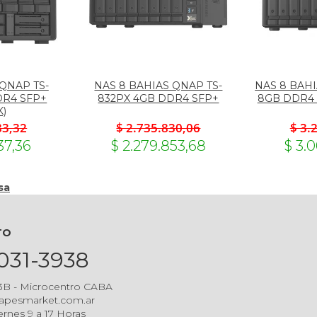
 QNAP TS-
NAS 8 BAHIAS QNAP TS-
NAS 8 BAHI
DR4 SFP+
832PX 4GB DDR4 SFP+
8GB DDR4 
K)
83,32
$ 2.735.830,06
$ 3.
37,36
$ 2.279.853,68
$ 3.
sa
TO
5031-3938
 3B - Microcentro CABA
apesmarket.com.ar
ernes 9 a 17 Horas