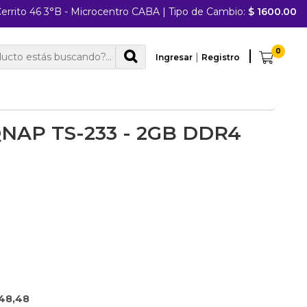
errito 46 3°B - Microcentro CABA
|
Tipo de Cambio:
$ 1600.00
0
|
Ingresar
Registro
QNAP TS-233 - 2GB DDR4
248,48