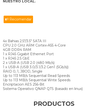
NUESTRO LOCAL.
Recomendar
4x Bahias 2.5"/3.5" SATA III
CPU 2.0 GHz ARM Cortex-A55 4-Core
4GB DDR4 RAM
1 x RJ45 Gigabit Ethernet Port
1 x RJ45 2.5 GbE
2 x USB-A (USB 2.0 (480 Mb/s)
1 x USB-A (USB 3.0/3.1/3.2 Gen1 (5Gb/s))
RAID 0, 1, JBOD, Single
Up to 113 MB/s Sequential Read Speeds
Up to 113 MB/s Sequential Write Speeds
Encriptacion AES 256-Bit
Sistema Operativo QNAP QTS (basado en linux)
PRODUCTOS