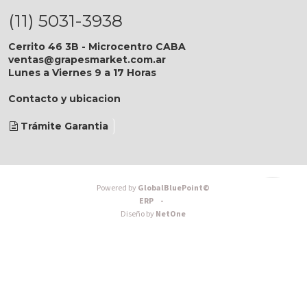
(11) 5031-3938
Cerrito 46 3B - Microcentro CABA
ventas@grapesmarket.com.ar
Lunes a Viernes 9 a 17 Horas
Contacto y ubicacion
Trámite Garantia
Powered by
GlobalBluePoint©
ERP -
Diseño by
NetOne