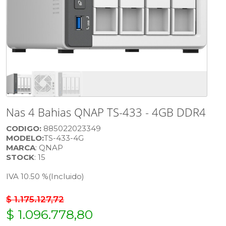
Nas 4 Bahias QNAP TS-433 - 4GB DDR4
CODIGO:
885022023349
MODELO:
TS-433-4G
MARCA
: QNAP
STOCK
: 15
IVA 10.50 %
(Incluido)
$ 1.175.127,72
$ 1.096.778,80