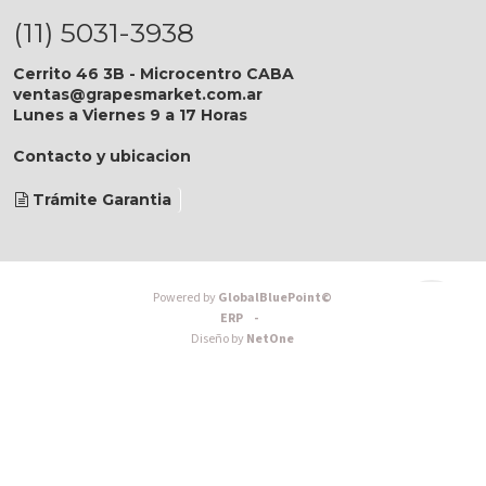
(11) 5031-3938
Cerrito 46 3B - Microcentro CABA
ventas@grapesmarket.com.ar
Lunes a Viernes 9 a 17 Horas
Contacto y ubicacion
Trámite Garantia
Powered by
GlobalBluePoint©
ERP -
Diseño by
NetOne