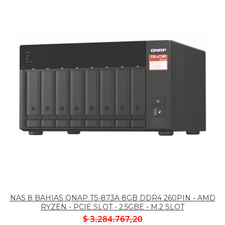
NAS 8 BAHIAS QNAP TS-873A 8GB DDR4 260PIN - AMD
RYZEN - PCIE SLOT - 2.5GBE - M.2 SLOT
$ 3.284.767,20