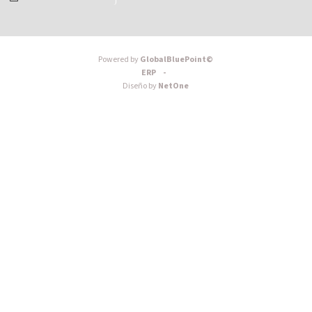
Powered by
GlobalBluePoint©
ERP -
Diseño by
NetOne