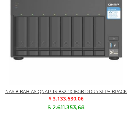
NAS 8 BAHIAS QNAP TS-832PX 16GB DDR4 SFP+ BPACK
$ 3.133.630,06
$ 2.611.353,68