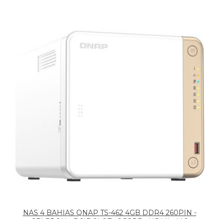
NAS 4 BAHIAS QNAP TS-462 4GB DDR4 260PIN -