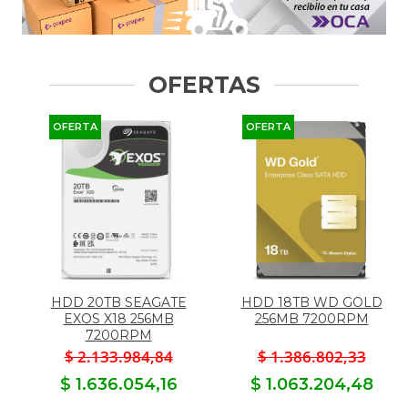
OFERTAS
OFERTA
OFERTA
HDD 20TB SEAGATE
HDD 18TB WD GOLD
EXOS X18 256MB
256MB 7200RPM
7200RPM
$ 2.133.984,84
$ 1.386.802,33
$ 1.636.054,16
$ 1.063.204,48