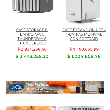
ER
CASE STORAGE 8
CASE EXPANSION USB4
BAHIAS OWC
4-BAHIAS M.2 NVME
THUNDERBAY 8
CON SOFTRAID
THUNDERBOLT
$ 2.931.258,66
$ 1.190.655,99
$ 2.473.255,20
$ 1.004.609,76