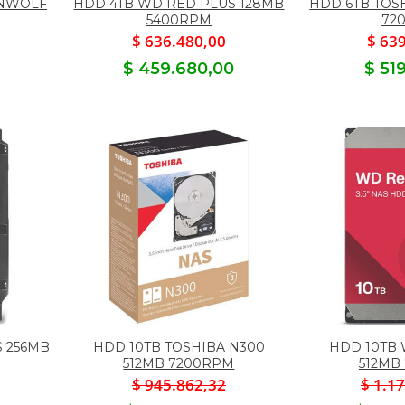
ONWOLF
HDD 4TB WD RED PLUS 128MB
HDD 6TB TOS
5400RPM
72
$ 636.480,00
$ 63
$ 459.680,00
$ 51
 256MB
HDD 10TB TOSHIBA N300
HDD 10TB
512MB 7200RPM
512MB
$ 945.862,32
$ 1.1