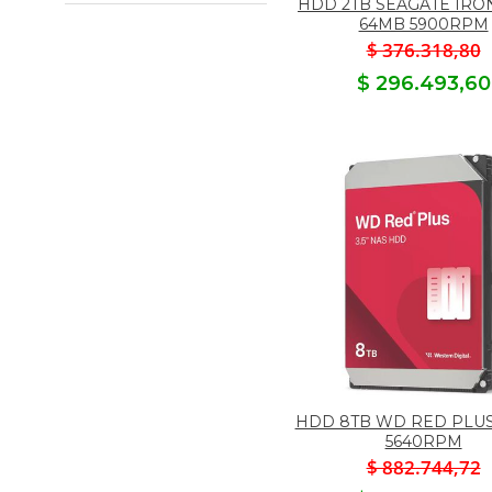
HDD 2TB SEAGATE IR
64MB 5900RPM
$ 376.318,80
$ 296.493,60
HDD 8TB WD RED PLUS
5640RPM
$ 882.744,72