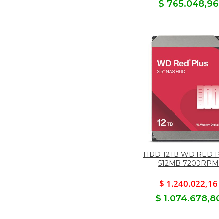
$ 765.048,96
HDD 12TB WD RED 
512MB 7200RPM
$ 1.240.022,16
$ 1.074.678,8