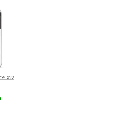
OS X22
M
0