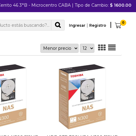
errito 46 3°B - Microcentro CABA
|
Tipo de Cambio:
$ 1600.00
0
|
Ingresar
Registro