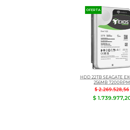
OFERTA
HDD 22TB SEAGATE EX
256MB 7200RP
$ 2.269.528,56
$ 1.739.977,2