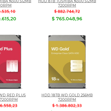
HIBA N300 512MB
HDD 8TB TOSHIBA N300 512MB
00RPM
7200RPM
9.535,10
$ 882.744,72
9.615,20
$ 765.048,96
 WD RED PLUS
HDD 18TB WD GOLD 256MB
 7200RPM
7200RPM
76.558,23
$ 1.386.802,33