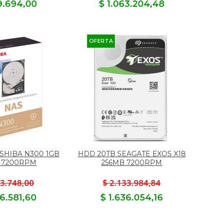
19.694,00
$ 1.063.204,48
OFERTA
SHIBA N300 1GB
HDD 20TB SEAGATE EXOS X18
 7200RPM
256MB 7200RPM
53.748,00
$ 2.133.984,84
06.581,60
$ 1.636.054,16