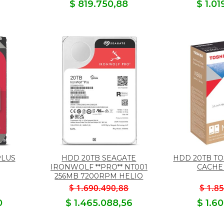
$ 819.750,88
$ 1.0
PLUS
HDD 20TB SEAGATE
HDD 20TB TO
IRONWOLF **PRO** NT001
CACHE
256MB 7200RPM HELIO
$ 1.690.490,88
$ 1.8
0
$ 1.465.088,56
$ 1.6