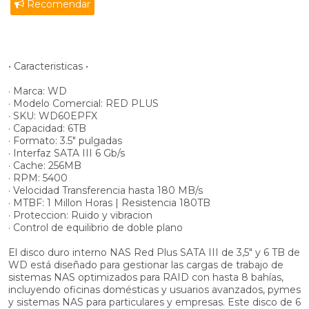
Recomendar
• Caracteristicas •
· Marca: WD
· Modelo Comercial: RED PLUS
· SKU: WD60EPFX
· Capacidad: 6TB
· Formato: 3.5" pulgadas
· Interfaz SATA III 6 Gb/s
· Cache: 256MB
· RPM: 5400
· Velocidad Transferencia hasta 180 MB/s
· MTBF: 1 Millon Horas | Resistencia 180TB
· Proteccion: Ruido y vibracion
· Control de equilibrio de doble plano
El disco duro interno NAS Red Plus SATA III de 3,5" y 6 TB de
WD está diseñado para gestionar las cargas de trabajo de
sistemas NAS optimizados para RAID con hasta 8 bahías,
incluyendo oficinas domésticas y usuarios avanzados, pymes
y sistemas NAS para particulares y empresas. Este disco de 6