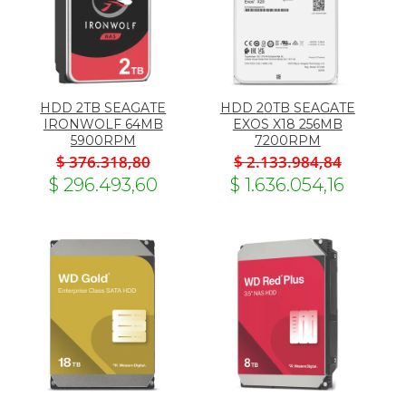
HDD 2TB SEAGATE
HDD 20TB SEAGATE
IRONWOLF 64MB
EXOS X18 256MB
5900RPM
7200RPM
$ 376.318,80
$ 2.133.984,84
$ 296.493,60
$ 1.636.054,16