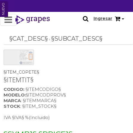
OFERTA
NUEVO
NUEVO
Ingresar
§CAT_DESC§
§SUBCAT_DESC§
›
§ITEM_COPETE§
§ITEMTIT§
CODIGO:
§ITEMCODIGO§
MODELO:
§ITEMCODPROV§
MARCA
: §ITEMMARCA§
STOCK
: §ITEM_STOCK§
IVA §IVA§ %
(Incluido)