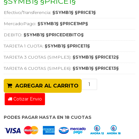
§SYMB1§ §PRICE1§
Efectivo/Transferencia:
§SYMB1§ §PRICE1§
MercadoPago:
§SYMB1§ §PRICE1MP§
DEBITO:
§SYMB1§ §PRICEDEBITO§
TARJETA 1 CUOTA:
§SYMB1§ §PRICE11§
TARJETA 3 CUOTAS (SIMPLE3):
§SYMB1§ §PRICE12§
TARJETA 6 CUOTAS (SIMPLE6):
§SYMB1§ §PRICE13§
AGREGAR AL CARRITO
Cotizar Envio
PODES PAGAR HASTA EN 18 CUOTAS