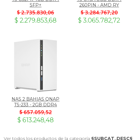
SFP+
260PIN - AMD RY
$ 2.735.830,06
$ 3.284.767,20
$ 2.279.853,68
$ 3.065.782,72
NAS 2 BAHIAS QNAP
TS-233 - 2GB DDR4
$ 657.059,52
$ 613.248,48
Ver todos los productos de la categoría
§SUBCAT_DESC§