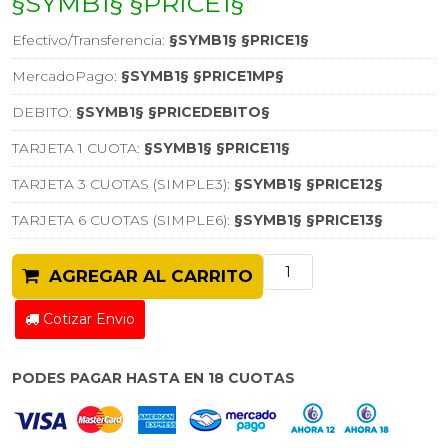
§SYMB1§ §PRICE1§
Efectivo/Transferencia:
§SYMB1§ §PRICE1§
MercadoPago:
§SYMB1§ §PRICE1MP§
DEBITO:
§SYMB1§ §PRICEDEBITO§
TARJETA 1 CUOTA:
§SYMB1§ §PRICE11§
TARJETA 3 CUOTAS (SIMPLE3):
§SYMB1§ §PRICE12§
TARJETA 6 CUOTAS (SIMPLE6):
§SYMB1§ §PRICE13§
AGREGAR AL CARRITO
Cotizar Envio
PODES PAGAR HASTA EN 18 CUOTAS