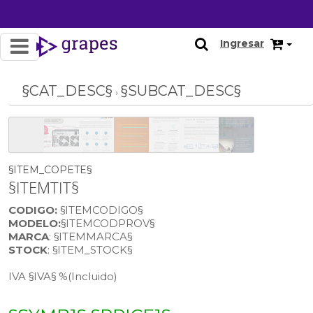
OFERTA
Ingresar
§CAT_DESC§
§SUBCAT_DESC§
›
§ITEM_COPETE§
§ITEMTIT§
CODIGO:
§ITEMCODIGO§
MODELO:
§ITEMCODPROV§
MARCA
: §ITEMMARCA§
STOCK
: §ITEM_STOCK§
IVA §IVA§ %
(Incluido)