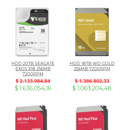
HDD 20TB SEAGATE
HDD 18TB WD GOLD
EXOS X18 256MB
256MB 7200RPM
7200RPM
$ 2.133.984,84
$ 1.386.802,33
$ 1.636.054,16
$ 1.063.204,48