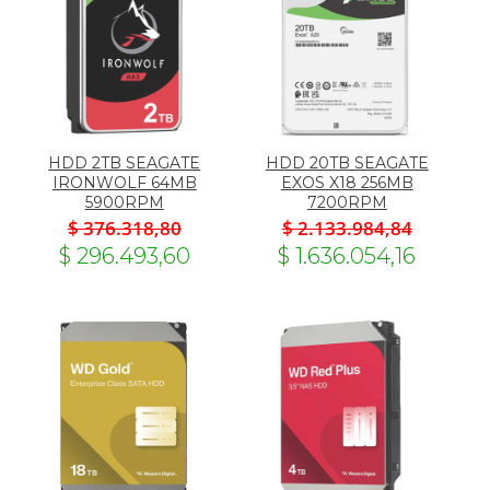
HDD 2TB SEAGATE
HDD 20TB SEAGATE
IRONWOLF 64MB
EXOS X18 256MB
5900RPM
7200RPM
$ 376.318,80
$ 2.133.984,84
$ 296.493,60
$ 1.636.054,16