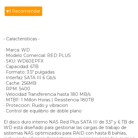
Recomendar
• Caracteristicas •
· Marca: WD
· Modelo Comercial: RED PLUS
· SKU: WD60EPFX
· Capacidad: 6TB
· Formato: 3.5" pulgadas
· Interfaz SATA III 6 Gb/s
· Cache: 256MB
· RPM: 5400
· Velocidad Transferencia hasta 180 MB/s
· MTBF: 1 Millon Horas | Resistencia 180TB
· Proteccion: Ruido y vibracion
· Control de equilibrio de doble plano
El disco duro interno NAS Red Plus SATA III de 3,5" y 6 TB de
WD está diseñado para gestionar las cargas de trabajo de
sistemas NAS optimizados para RAID con hasta 8 bahías,