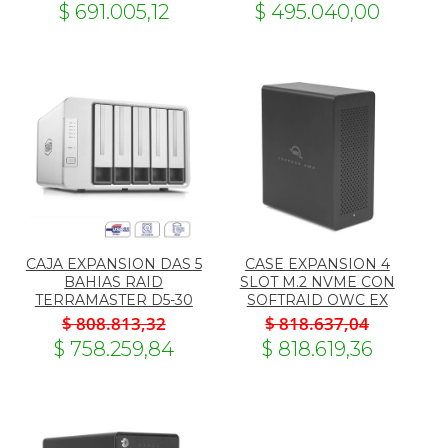
$ 691.005,12
$ 495.040,00
CAJA EXPANSION DAS 5
CASE EXPANSION 4
BAHIAS RAID
SLOT M.2 NVME CON
TERRAMASTER D5-30
SOFTRAID OWC EX
$ 808.813,32
$ 818.637,04
$ 758.259,84
$ 818.619,36