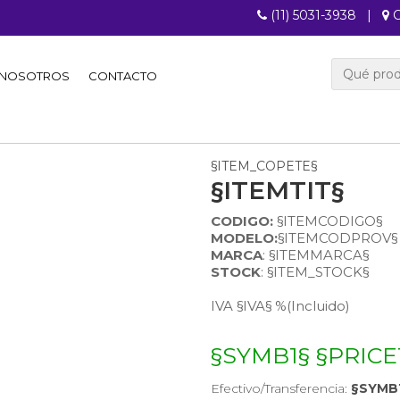
(11) 5031-3938
|
C
NOSOTROS
CONTACTO
§ITEM_COPETE§
§ITEMTIT§
CODIGO:
§ITEMCODIGO§
MODELO:
§ITEMCODPROV§
MARCA
: §ITEMMARCA§
STOCK
: §ITEM_STOCK§
IVA §IVA§ %
(Incluido)
§SYMB1§ §PRICE
Efectivo/Transferencia:
§SYMB1