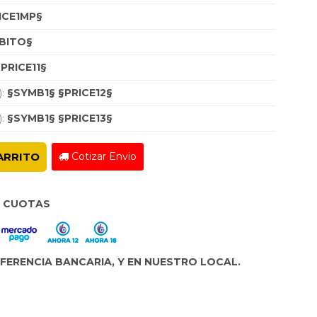
ICE1MP§
BITO§
PRICE11§
):
§SYMB1§ §PRICE12§
):
§SYMB1§ §PRICE13§
Cotizar Envio
ARRITO
8 CUOTAS
ERENCIA BANCARIA, Y EN NUESTRO LOCAL.