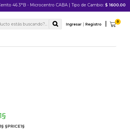
errito 46 3°B - Microcentro CABA
|
Tipo de Cambio:
$ 1600.00
0
|
Ingresar
Registro
1§
§ §PRICE1§