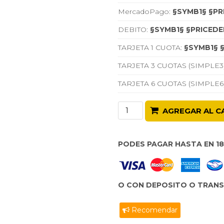
MercadoPago:
§SYMB1§ §PR
DEBITO:
§SYMB1§ §PRICEDE
TARJETA 1 CUOTA:
§SYMB1§ §
TARJETA 3 CUOTAS (SIMPLE3
TARJETA 6 CUOTAS (SIMPLE6
AGREGAR AL C
PODES PAGAR HASTA EN 1
O CON DEPOSITO O TRANSF
Recomendar