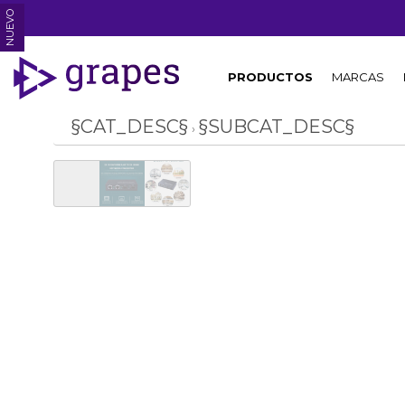
NUEVO
PRODUCTOS
MARCAS
§CAT_DESC§
§SUBCAT_DESC§
›