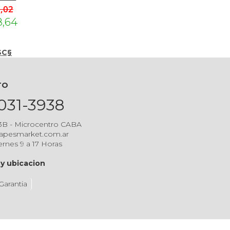
0,02
8,64
SC§
TO
5031-3938
 3B - Microcentro CABA
apesmarket.com.ar
ernes 9 a 17 Horas
y ubicacion
Garantia